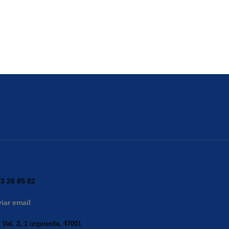
3 26 85 82
iar email
 Val, 2, 1 izquierda, 47001