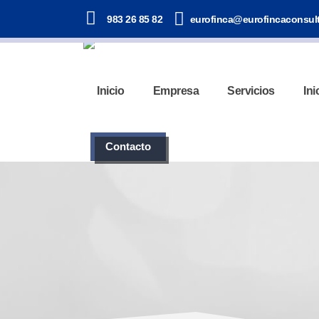
983 26 85 82
eurofinca@eurofincaconsul
Inicio
Empresa
Servicios
Ini
Contacto