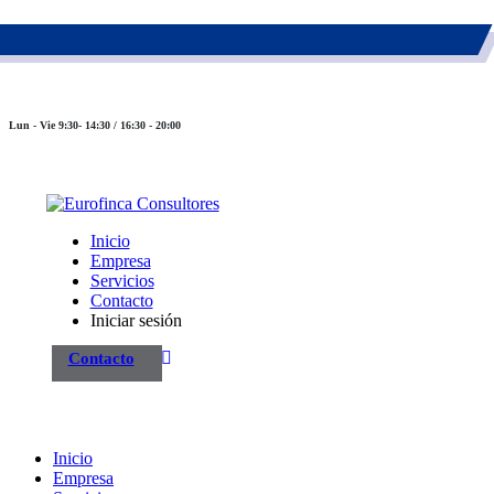
983 26 85 82
eurofinca@eurofincaconsultores.com
Lun - Vie 9:30- 14:30 / 16:30 - 20:00
Inicio
Empresa
Servicios
Contacto
Iniciar sesión
Contacto
Inicio
Empresa