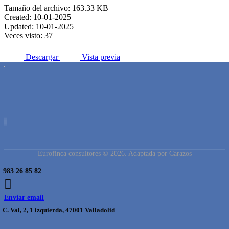
Tamaño del archivo: 163.33 KB
Created: 10-01-2025
Updated: 10-01-2025
Veces visto: 37
Descargar
Vista previa
Eurofinca consultores © 2026. Adaptada por Carazos
983 26 85 82
Enviar email
C. Val, 2, 1 izquierda, 47001 Valladolid