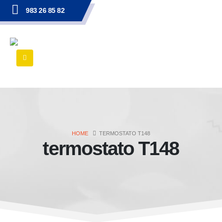
983 26 85 82
HOME
TERMOSTATO T148
termostato T148