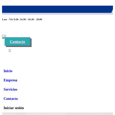
983 26 85 82
eurofinca@eurofincaconsultores.com
Lun - Vie 9:30- 14:30 / 16:30 - 20:00
Contacto
Inicio
Empresa
Servicios
Contacto
Iniciar sesión