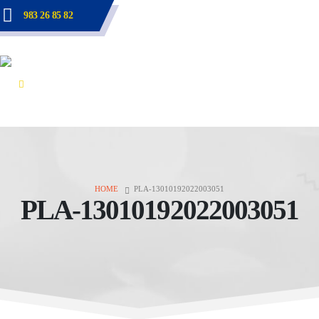
983 26 85 82
HOME
PLA-13010192022003051
PLA-13010192022003051