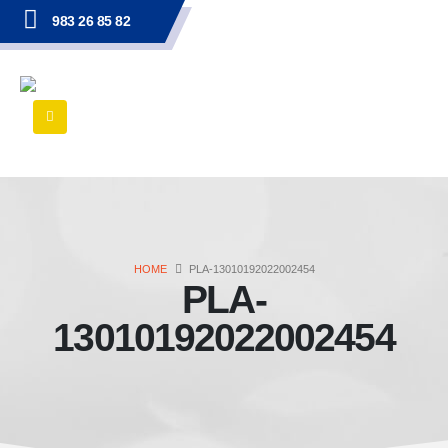
983 26 85 82
HOME
PLA-13010192022002454
PLA-
13010192022002454