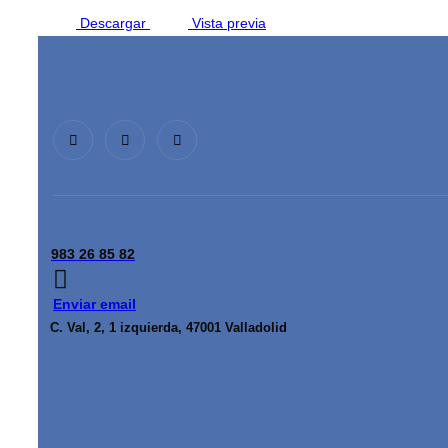
Descargar
Vista previa
983 26 85 82
Enviar email
C. Val, 2, 1 izquierda, 47001 Valladolid