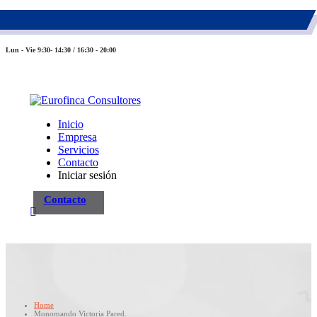
983 26 85 82
eurofinca@eurofincaconsultores.com
Lun - Vie 9:30- 14:30 / 16:30 - 20:00
Inicio
Empresa
Servicios
Contacto
Iniciar sesión
Contacto
Home
Monomando Victoria Pared.