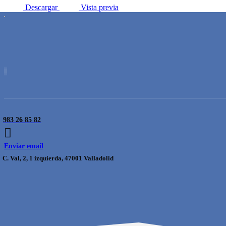
Descargar
Vista previa
983 26 85 82
Enviar email
C. Val, 2, 1 izquierda, 47001 Valladolid