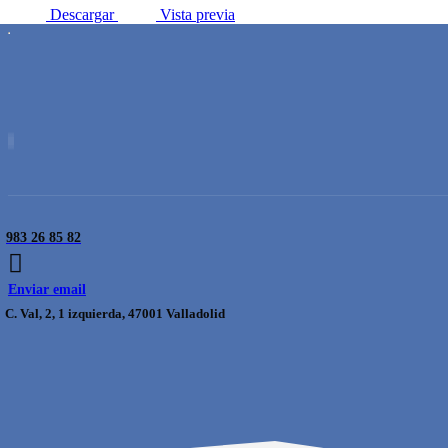
Descargar
Vista previa
983 26 85 82
Enviar email
C. Val, 2, 1 izquierda, 47001 Valladolid