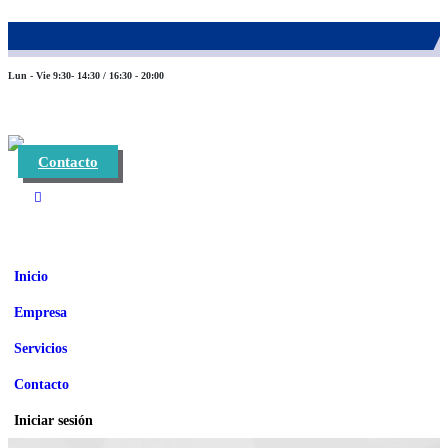
983 26 85 82
eurofinca@eurofincaconsultores.com
Lun - Vie 9:30- 14:30 / 16:30 - 20:00
Contacto
Inicio
Empresa
Servicios
Contacto
Iniciar sesión