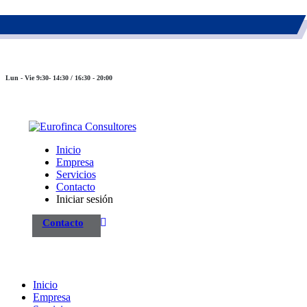
983 26 85 82
eurofinca@eurofincaconsultores.com
Lun - Vie 9:30- 14:30 / 16:30 - 20:00
Inicio
Empresa
Servicios
Contacto
Iniciar sesión
Contacto
Inicio
Empresa