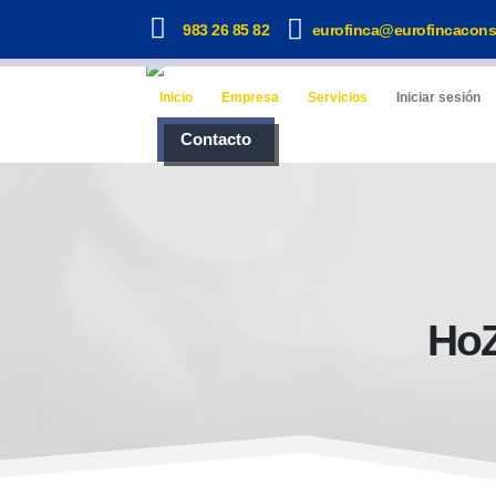
983 26 85 82
eurofinca@eurofincacons
Inicio
Empresa
Servicios
Iniciar sesión
Contacto
HoZ