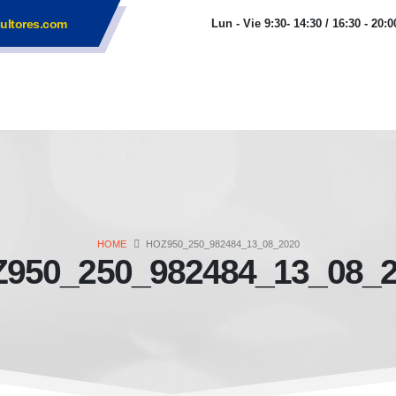
ultores.com
Lun - Vie 9:30- 14:30 / 16:30 - 20:0
HOME
HOZ950_250_982484_13_08_2020
950_250_982484_13_08_