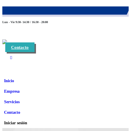
983 26 85 82
eurofinca@eurofincaconsultores.com
Lun - Vie 9:30- 14:30 / 16:30 - 20:00
Contacto
Inicio
Empresa
Servicios
Contacto
Iniciar sesión