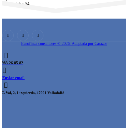
Veces visto: 54
Descargar
Vista previa
Eurofinca consultores © 2026. Adaptada por Carazos
983 26 85 82
Enviar email
C. Val, 2, 1 izquierda, 47001 Valladolid