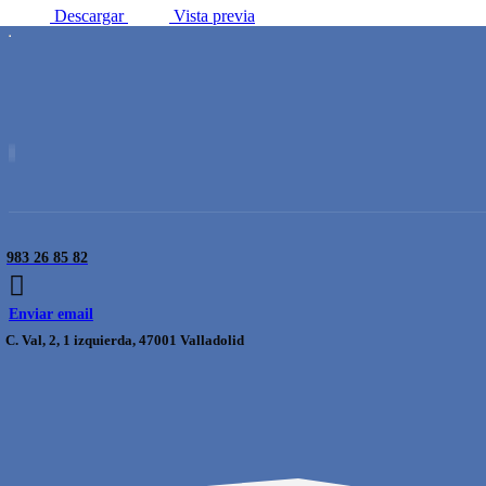
Descargar
Vista previa
983 26 85 82
Enviar email
C. Val, 2, 1 izquierda, 47001 Valladolid