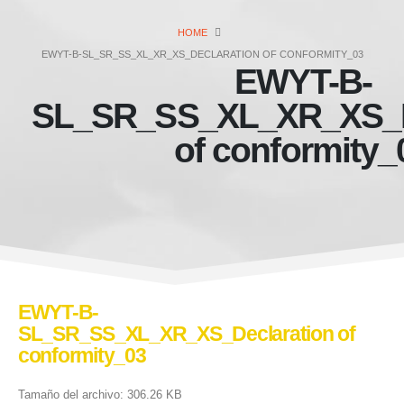
HOME
EWYT-B-SL_SR_SS_XL_XR_XS_DECLARATION OF CONFORMITY_03
EWYT-B-
SL_SR_SS_XL_XR_XS_D
of conformity_
EWYT-B-
SL_SR_SS_XL_XR_XS_Declaration of
conformity_03
Tamaño del archivo: 306.26 KB