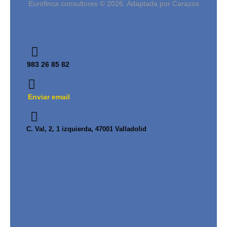
Eurofinca consultores © 2026. Adaptada por Carazos
983 26 85 82
Enviar email
C. Val, 2, 1 izquierda, 47001 Valladolid