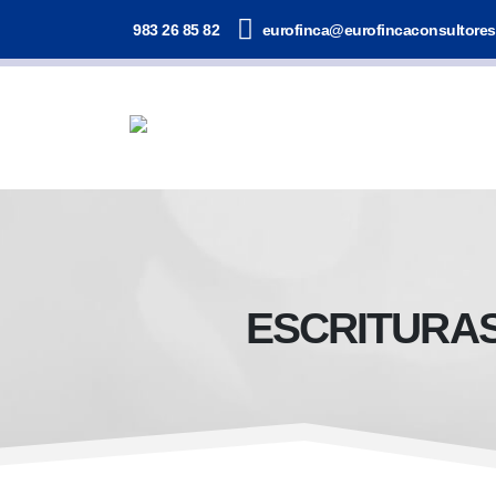
983 26 85 82
eurofinca@eurofincaconsultore
ESCRITURAS