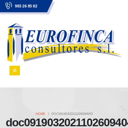
983 26 85 82
HOME
DOC09190320211026094043
doc091903202110260940