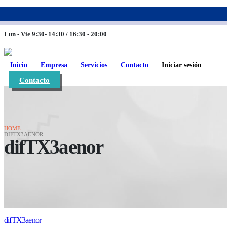
983 26 85 82
eurofinca@eurofincaconsultores.com
Lun - Vie 9:30- 14:30 / 16:30 - 20:00
Inicio
Empresa
Servicios
Contacto
Iniciar sesión
Contacto
HOME
DIFTX3AENOR
difTX3aenor
difTX3aenor