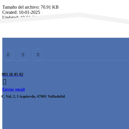
Tamaño del archivo: 70.91 KB
Created: 10-01-2025
Updated: 10-01-2025
Veces visto: 42
Descargar
Vista previa
983 26 85 82
Enviar email
C. Val, 2, 1 izquierda, 47001 Valladolid