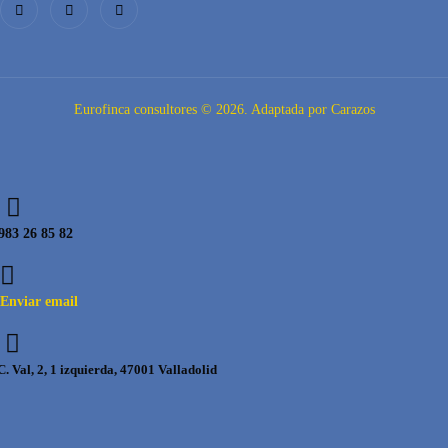
Eurofinca consultores © 2026. Adaptada por Carazos
983 26 85 82
Enviar email
C. Val, 2, 1 izquierda, 47001 Valladolid