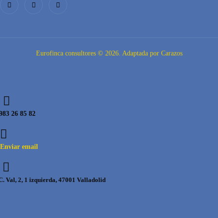
Eurofinca consultores © 2026. Adaptada por Carazos
983 26 85 82
Enviar email
C. Val, 2, 1 izquierda, 47001 Valladolid