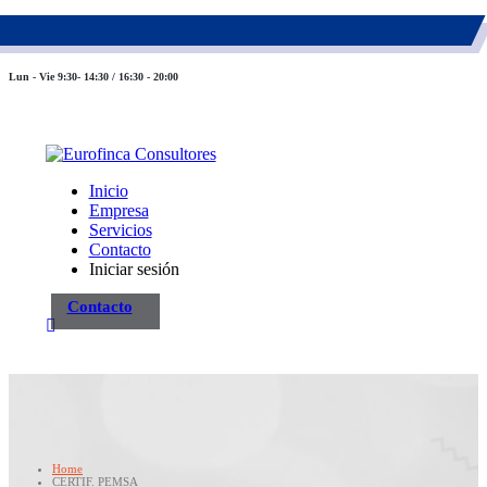
983 26 85 82
eurofinca@eurofincaconsultores.com
Lun - Vie 9:30- 14:30 / 16:30 - 20:00
Inicio
Empresa
Servicios
Contacto
Iniciar sesión
Contacto
Home
CERTIF. PEMSA