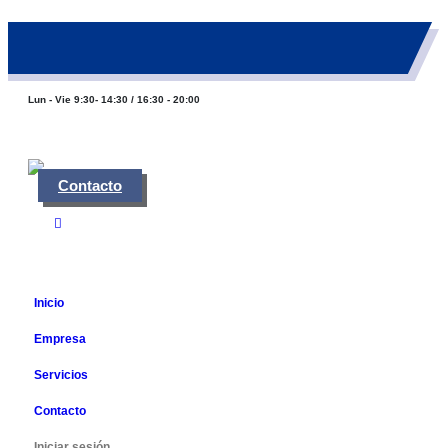
983 26 85 82
eurofinca@eurofincaconsultores.com
Lun - Vie 9:30- 14:30 / 16:30 - 20:00
Contacto
Inicio
Empresa
Servicios
Contacto
Iniciar sesión