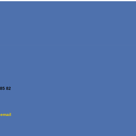
 85 82
 email