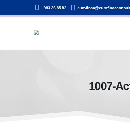
983 26 85 82
eurofinca@eurofincaconsul
1007-Act