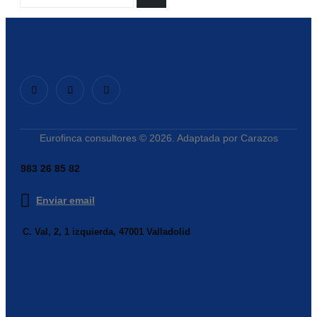
Eurofinca consultores © 2026. Adaptada por Carazos
983 26 85 82
Enviar email
C. Val, 2, 1 izquierda, 47001 Valladolid