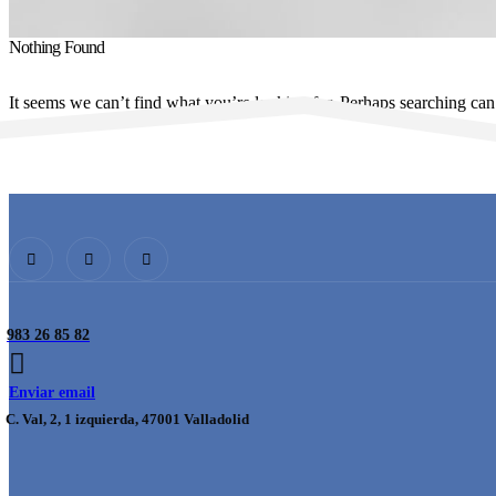
Nothing Found
It seems we can’t find what you’re looking for. Perhaps searching can
983 26 85 82
Enviar email
C. Val, 2, 1 izquierda, 47001 Valladolid