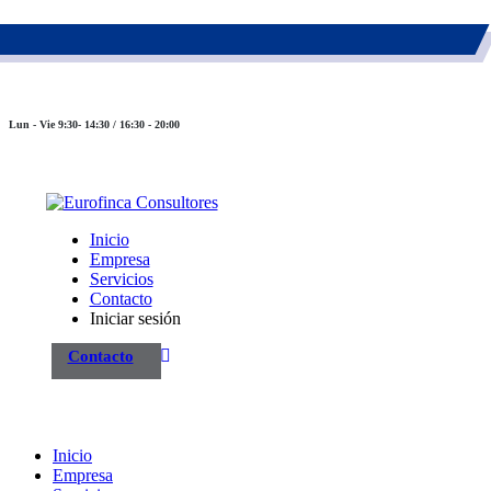
983 26 85 82
eurofinca@eurofincaconsultores.com
Lun - Vie 9:30- 14:30 / 16:30 - 20:00
Inicio
Empresa
Servicios
Contacto
Iniciar sesión
Contacto
Inicio
Empresa