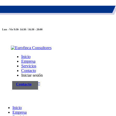
983 26 85 82
eurofinca@eurofincaconsultores.com
Lun - Vie 9:30- 14:30 / 16:30 - 20:00
Inicio
Empresa
Servicios
Contacto
Iniciar sesión
Contacto
Inicio
Empresa