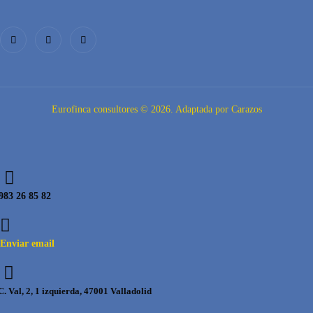
Eurofinca consultores © 2026. Adaptada por Carazos
983 26 85 82
Enviar email
C. Val, 2, 1 izquierda, 47001 Valladolid