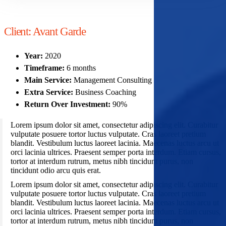
Client:
Avant Garde
Year:
2020
Timeframe:
6 months
Main Service:
Management Consulting
Extra Service:
Business Coaching
Return Over Investment:
90%
Lorem ipsum dolor sit amet, consectetur adipiscing elit. Curabitur
vulputate posuere tortor luctus vulputate. Cras laoreet pretium
blandit. Vestibulum luctus laoreet lacinia. Maecenas luctus arcu ut
orci lacinia ultrices. Praesent semper porta interdum. Etiam cursus,
tortor at interdum rutrum, metus nibh tincidunt purus, non
tincidunt odio arcu quis erat.
Lorem ipsum dolor sit amet, consectetur adipiscing elit. Curabitur
vulputate posuere tortor luctus vulputate. Cras laoreet pretium
blandit. Vestibulum luctus laoreet lacinia. Maecenas luctus arcu ut
orci lacinia ultrices. Praesent semper porta interdum. Etiam cursus,
tortor at interdum rutrum, metus nibh tincidunt purus, non