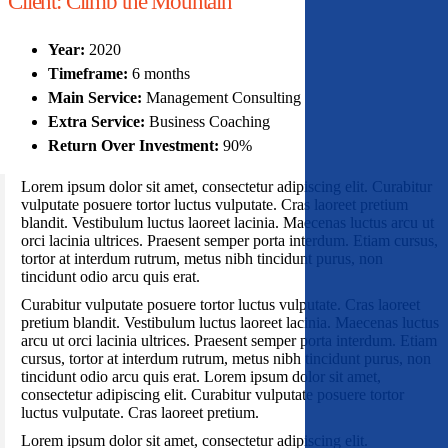
Client:
Climb the Mountain
Year:
2020
Timeframe:
6 months
Main Service:
Management Consulting
Extra Service:
Business Coaching
Return Over Investment:
90%
Lorem ipsum dolor sit amet, consectetur adipiscing elit. Curabitur
vulputate posuere tortor luctus vulputate. Cras laoreet pretium
blandit. Vestibulum luctus laoreet lacinia. Maecenas luctus arcu ut
orci lacinia ultrices. Praesent semper porta interdum. Etiam cursus,
tortor at interdum rutrum, metus nibh tincidunt purus, non
tincidunt odio arcu quis erat.
Curabitur vulputate posuere tortor luctus vulputate. Cras laoreet
pretium blandit. Vestibulum luctus laoreet lacinia. Maecenas luctus
arcu ut orci lacinia ultrices. Praesent semper porta interdum. Etiam
cursus, tortor at interdum rutrum, metus nibh tincidunt purus, non
tincidunt odio arcu quis erat. Lorem ipsum dolor sit amet,
consectetur adipiscing elit. Curabitur vulputate posuere tortor
luctus vulputate. Cras laoreet pretium.
Lorem ipsum dolor sit amet, consectetur adipiscing elit.