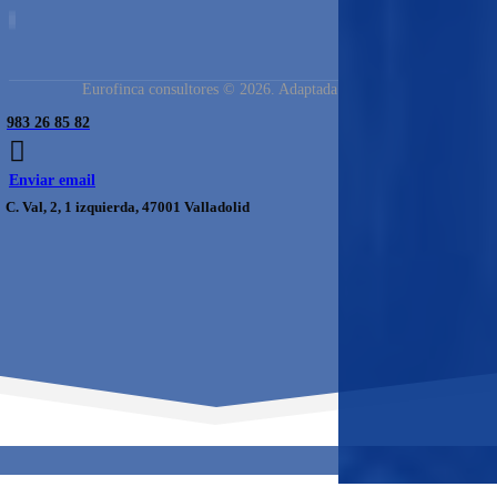
Eurofinca consultores © 2026. Adaptada por Carazos
983 26 85 82
Enviar email
C. Val, 2, 1 izquierda, 47001 Valladolid