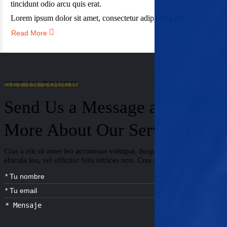
tincidunt odio arcu quis erat.
Lorem ipsum dolor sit amet, consectetur adipiscing elit.
Read More
GET IN TOUCH
Send Us a Message and Learn
More About Our Services
Cras a elit sit amet leo accumsan volutpat. Suspendisse hendreriast
ehicula leo, vel efficitur felis ultrices non. Cras a elit sit amet.