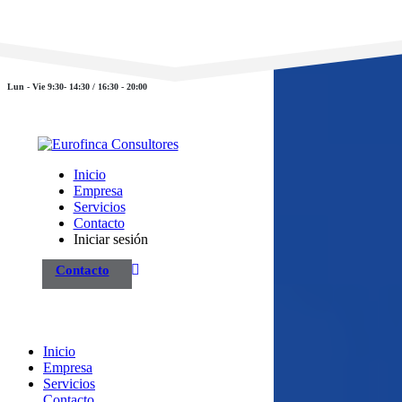
983 26 85 82
eurofinca@eurofincaconsultores.com
Lun - Vie 9:30- 14:30 / 16:30 - 20:00
Inicio
Empresa
Servicios
Contacto
Iniciar sesión
Contacto
Inicio
Empresa
Servicios
Contacto